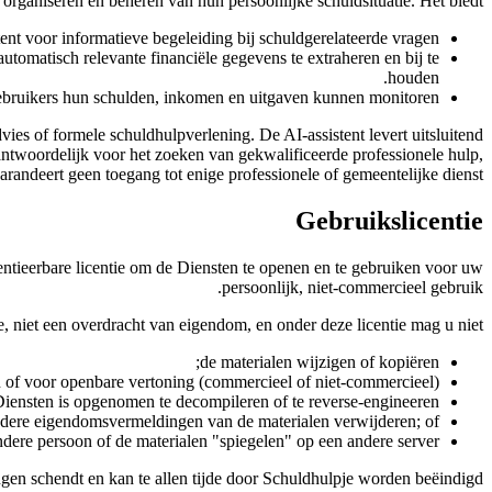
 organiseren en beheren van hun persoonlijke schuldsituatie. Het biedt:
ent voor informatieve begeleiding bij schuldgerelateerde vragen.
omatisch relevante financiële gegevens te extraheren en bij te
houden.
gebruikers hun schulden, inkomen en uitgaven kunnen monitoren.
vies of formele schuldhulpverlening. De AI-assistent levert uitsluitend
antwoordelijk voor het zoeken van gekwalificeerde professionele hulp,
randeert geen toegang tot enige professionele of gemeentelijke dienst.
Gebruikslicentie
ntieerbare licentie om de Diensten te openen en te gebruiken voor uw
persoonlijk, niet-commercieel gebruik.
ie, niet een overdracht van eigendom, en onder deze licentie mag u niet:
de materialen wijzigen of kopiëren;
 of voor openbare vertoning (commercieel of niet-commercieel);
Diensten is opgenomen te decompileren of te reverse-engineeren;
andere eigendomsvermeldingen van de materialen verwijderen; of
dere persoon of de materialen "spiegelen" op een andere server.
gen schendt en kan te allen tijde door Schuldhulpje worden beëindigd.