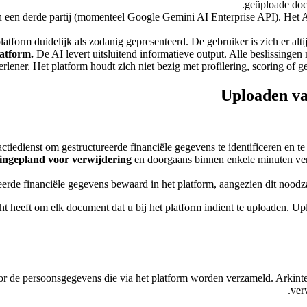
geüploade docu
een derde partij (momenteel Google Gemini AI Enterprise API). Het AI
tform duidelijk als zodanig gepresenteerd. De gebruiker is zich er altij
atform.
De AI levert uitsluitend informatieve output. Alle beslissingen 
erlener. Het platform houdt zich niet bezig met profilering, scoring of 
Uploaden va
tiedienst om gestructureerde financiële gegevens te identificeren en te
 ingepland voor verwijdering
en doorgaans binnen enkele minuten ve
rde financiële gegevens bewaard in het platform, aangezien dit noodzak
ht heeft om elk document dat u bij het platform indient te uploaden. 
or de persoonsgegevens die via het platform worden verzameld. Arkinte
ver