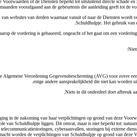
 Voorwaarden of de Diensten beperkt tot uitsluitend directe schade en 
) maanden voorafgaand aan de gebeurtenis die aanleiding geeft tot de vo
ud van websites van derden waarnaar vanuit of naar de Diensten wordt
Schuldhulpje. Het gebruik van d
arop de vordering is gebaseerd, ongeacht of het gaat om een vordering
Niet
 de Algemene Verordening Gegevensbescherming (AVG) voor zover een der
enige andere aansprakelijkheid die niet kan worden ui
Niets in dit onderdeel doet afbreuk 
raging in de nakoming van haar verplichtingen op grond van deze Voorw
ole van Schuldhulpje liggen. Dit omvat, maar is niet beperkt tot: natu
f telecommunicatiestoringen, cyberaanvallen, storingen bij externe diens
rmacht worden de verplichtingen van Schuldhulpje op grond van deze 