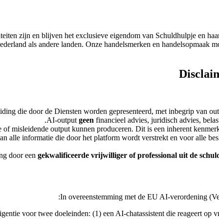
iteiten zijn en blijven het exclusieve eigendom van Schuldhulpje en h
Nederland als andere landen. Onze handelsmerken en handelsopmaak mog
Disclai
eiding die door de Diensten worden gepresenteerd, met inbegrip van outp
AI-output
geen
financieel advies, juridisch advies, bel
 of misleidende output kunnen produceren. Dit is een inherent kenmerk
van alle informatie die door het platform wordt verstrekt en voor alle b
ing door een
gekwalificeerde vrijwilliger of professional uit de schu
In overeenstemming met de EU AI-verordening (Ve
gentie voor twee doeleinden: (1) een AI-chatassistent die reageert op v