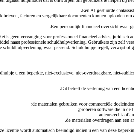
en digitaal hulpmiddel dat is ontworpen om gebruikers te helpen bij het
Een AI-gestuurde chatassist
dbrieven, facturen en vergelijkbare documenten kunnen uploaden om aut
Een persoonlijk financieel overzicht waar 
et is geen vervanging voor professioneel financieel advies, juridisch ad
iddel naast professionele schuldhulpverlening. Gebruikers zijn zelf ver
schuldhulpverlening, waar passend. Schuldhulpje regelt, verwijst of ga
pje u een beperkte, niet-exclusieve, niet-overdraagbare, niet-sublice
Dit betreft de verlening van een licent
de materialen gebruiken voor commerciële doeleinden
proberen software die in de 
auteursrecht- of 
de materialen overdragen aan een an
ze licentie wordt automatisch beëindigd indien u een van deze beperkin