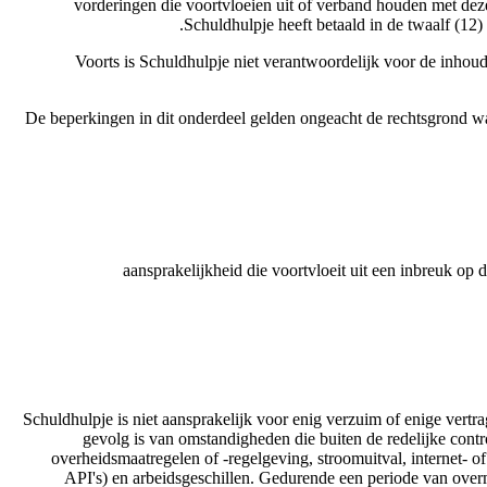
vorderingen die voortvloeien uit of verband houden met deze
Schuldhulpje heeft betaald in de twaalf (12
Voorts is Schuldhulpje niet verantwoordelijk voor de inho
De beperkingen in dit onderdeel gelden ongeacht de rechtsgrond wa
aansprakelijkheid die voortvloeit uit een inbreuk op
Schuldhulpje is niet aansprakelijk voor enig verzuim of enige vert
gevolg is van omstandigheden die buiten de redelijke contr
overheidsmaatregelen of -regelgeving, stroomuitval, internet- o
API's) en arbeidsgeschillen. Gedurende een periode van ove