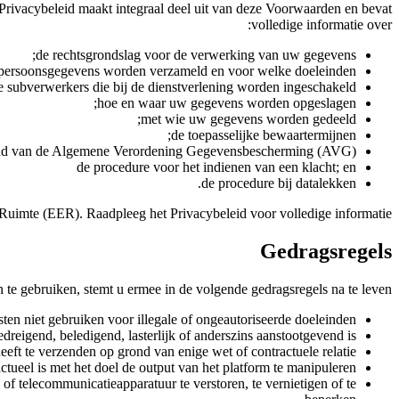
rivacybeleid maakt integraal deel uit van deze Voorwaarden en bevat
volledige informatie over:
de rechtsgrondslag voor de verwerking van uw gegevens;
persoonsgegevens worden verzameld en voor welke doeleinden;
e subverwerkers die bij de dienstverlening worden ingeschakeld;
hoe en waar uw gegevens worden opgeslagen;
met wie uw gegevens worden gedeeld;
de toepasselijke bewaartermijnen;
nd van de Algemene Verordening Gegevensbescherming (AVG);
de procedure voor het indienen van een klacht; en
de procedure bij datalekken.
uimte (EER). Raadpleeg het Privacybeleid voor volledige informatie.
Gedragsregels
 te gebruiken, stemt u ermee in de volgende gedragsregels na te leven:
ten niet gebruiken voor illegale of ongeautoriseerde doeleinden.
reigend, beledigend, lasterlijk of anderszins aanstootgevend is.
eeft te verzenden op grond van enige wet of contractuele relatie.
tueel is met het doel de output van het platform te manipuleren.
of telecommunicatieapparatuur te verstoren, te vernietigen of te