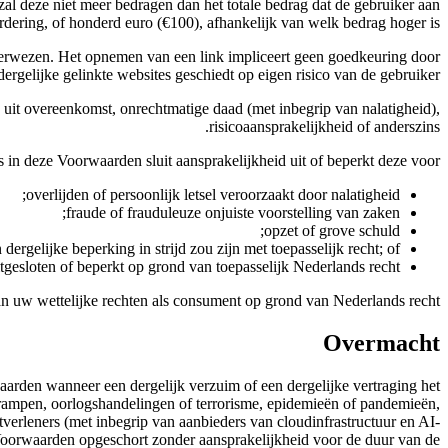
zal deze niet meer bedragen dan het totale bedrag dat de gebruiker aan
rdering, of honderd euro (€100), afhankelijk van welk bedrag hoger is.
 verwezen. Het opnemen van een link impliceert geen goedkeuring door
ergelijke gelinkte websites geschiedt op eigen risico van de gebruiker.
 uit overeenkomst, onrechtmatige daad (met inbegrip van nalatigheid),
risicoaansprakelijkheid of anderszins.
s in deze Voorwaarden sluit aansprakelijkheid uit of beperkt deze voor:
overlijden of persoonlijk letsel veroorzaakt door nalatigheid;
fraude of frauduleuze onjuiste voorstelling van zaken;
opzet of grove schuld;
gelijke beperking in strijd zou zijn met toepasselijk recht; of
tgesloten of beperkt op grond van toepasselijk Nederlands recht.
aan uw wettelijke rechten als consument op grond van Nederlands recht.
Overmacht
aarden wanneer een dergelijk verzuim of een dergelijke vertraging het
urrampen, oorlogshandelingen of terrorisme, epidemieën of pandemieën,
tverleners (met inbegrip van aanbieders van cloudinfrastructuur en AI-
Voorwaarden opgeschort zonder aansprakelijkheid voor de duur van de