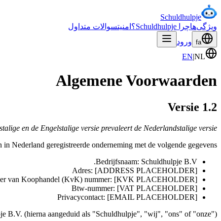
Schuldhulpje
ویژگی‌ها
چرا Schuldhulpje؟
امنیت
سوالات متداول
ورود
fa
EN
|
NL
Algemene Voorwaarden
Versie 1.2
lige en de Engelstalige versie prevaleert de Nederlandstalige versie.
n in Nederland geregistreerde onderneming met de volgende gegevens:
Bedrijfsnaam: Schuldhulpje B.V.
Adres: [ADDRESS PLACEHOLDER]
er van Koophandel (KvK) nummer: [KVK PLACEHOLDER]
Btw-nummer: [VAT PLACEHOLDER]
Privacycontact: [EMAIL PLACEHOLDER]
e B.V. (hierna aangeduid als "Schuldhulpje", "wij", "ons" of "onze").