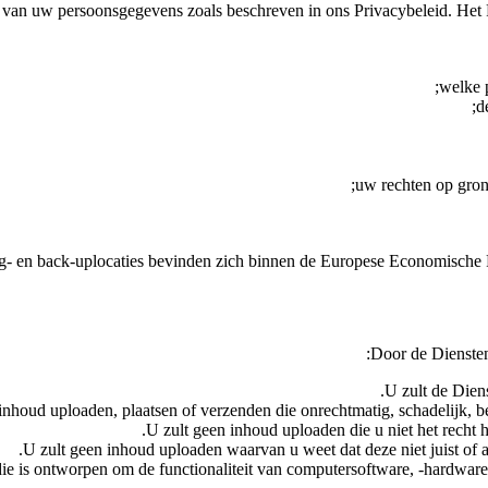
 van uw persoonsgegevens zoals beschreven in ons Privacybeleid. Het P
welke 
d
uw rechten op gro
g- en back-uplocaties bevinden zich binnen de Europese Economische R
Door de Diensten
U zult de Diens
inhoud uploaden, plaatsen of verzenden die onrechtmatig, schadelijk, bed
U zult geen inhoud uploaden die u niet het recht h
U zult geen inhoud uploaden waarvan u weet dat deze niet juist of ac
ie is ontworpen om de functionaliteit van computersoftware, -hardware 