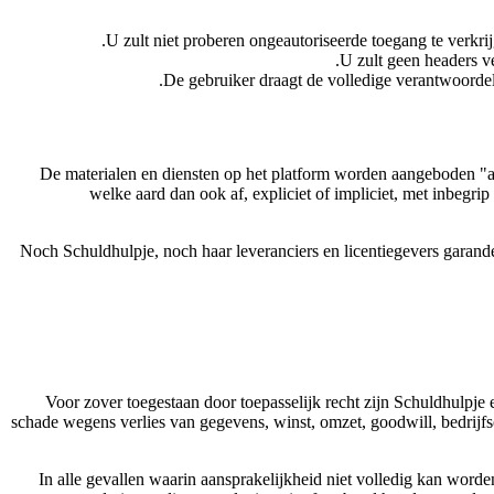
U zult niet proberen ongeautoriseerde toegang te verkri
U zult geen headers v
De gebruiker draagt de volledige verantwoorde
De materialen en diensten op het platform worden aangeboden "als
welke aard dan ook af, expliciet of impliciet, met inbegri
Noch Schuldhulpje, noch haar leveranciers en licentiegevers garander
Voor zover toegestaan door toepasselijk recht zijn Schuldhulpje e
schade wegens verlies van gegevens, winst, omzet, goodwill, bedrijfso
In alle gevallen waarin aansprakelijkheid niet volledig kan worden