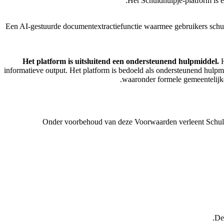
Het Schuldhulpje-platform is e
Een AI-gestuurde documentextractiefunctie waarmee gebruikers schul
Het platform is uitsluitend een ondersteunend hulpmiddel.
H
informatieve output. Het platform is bedoeld als ondersteunend hulpm
waaronder formele gemeentelijke 
Onder voorbehoud van deze Voorwaarden verleent Schuldhul
De