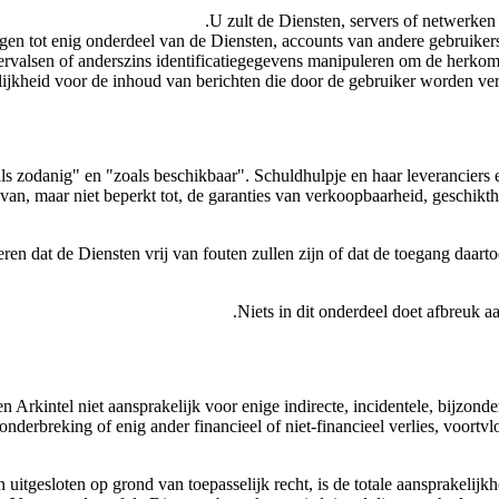
U zult de Diensten, servers of netwerken 
jgen tot enig onderdeel van de Diensten, accounts van andere gebruiker
ervalsen of anderszins identificatiegegevens manipuleren om de herkoms
lijkheid voor de inhoud van berichten die door de gebruiker worden v
 zodanig" en "zoals beschikbaar". Schuldhulpje en haar leveranciers en
p van, maar niet beperkt tot, de garanties van verkoopbaarheid, geschik
en dat de Diensten vrij van fouten zullen zijn of dat de toegang daarto
Niets in dit onderdeel doet afbreuk 
n Arkintel niet aansprakelijk voor enige indirecte, incidentele, bijzond
nderbreking of enig ander financieel of niet-financieel verlies, voortv
 uitgesloten op grond van toepasselijk recht, is de totale aansprakelijk