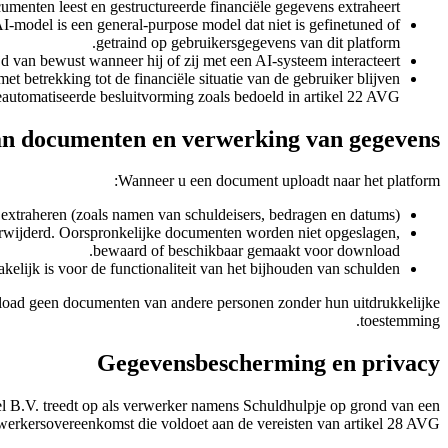
menten leest en gestructureerde financiële gegevens extraheert.
-model is een general-purpose model dat niet is gefinetuned of
getraind op gebruikersgegevens van dit platform.
d van bewust wanneer hij of zij met een AI-systeem interacteert.
met betrekking tot de financiële situatie van de gebruiker blijven
geautomatiseerde besluitvorming zoals bedoeld in artikel 22 AVG.
n documenten en verwerking van gegevens
Wanneer u een document uploadt naar het platform:
 extraheren (zoals namen van schuldeisers, bedragen en datums).
rwijderd. Oorspronkelijke documenten worden niet opgeslagen,
bewaard of beschikbaar gemaakt voor download.
elijk is voor de functionaliteit van het bijhouden van schulden.
Upload geen documenten van andere personen zonder hun uitdrukkelijke
toestemming.
Gegevensbescherming en privacy
l B.V. treedt op als verwerker namens Schuldhulpje op grond van een
werkersovereenkomst die voldoet aan de vereisten van artikel 28 AVG.