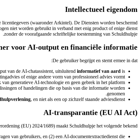
Intellectueel eigendom
aar licentiegevers (waaronder Arkintel). De Diensten worden beschermd
en niet worden gebruikt in verband met enig product of enige dienst
zonder de voorafgaande schriftelijke toestemming van Schuldhulpje.
mer voor AI-output en financiële informatie
De gebruiker begrijpt en stemt ermee in dat:
ut van de AI-chatassistent, uitsluitend
informatief van aard
is.
astingadvies of enige andere vorm van professioneel advies vormt.
 van generatieve AI-technologie en geen gebrek in het platform.
eslissingen of handelingen die op basis van die informatie worden
genomen.
ldhulpverlening
, en niet als een op zichzelf staande adviesdienst.
AI-transparantie (EU AI Act)
rordening (EU) 2024/1689) maakt Schuldhulpje het volgende bekend:
ragen van gebruikers, en (2) een AI-documentextractiedienst die